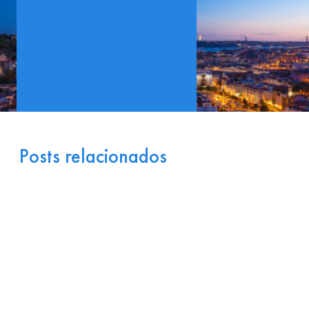
Posts relacionados
Portugal como Porta de
Entrada Industrial para a
Europa: Logística e
Incentivos
17 de julho de 2026
Ler
arrow_right_alt
mais