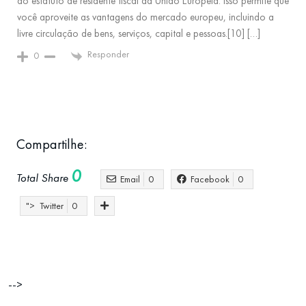
do estatuto de residente fiscal da União Europeia. Isso permite que
você aproveite as vantagens do mercado europeu, incluindo a
livre circulação de bens, serviços, capital e pessoas.[10] […]
Responder
0
Compartilhe:
0
Total Share
Email
0
Facebook
0
">
Twitter
0
-->