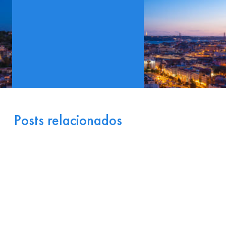
Posts relacionados
Portugal como Porta de
Entrada Industrial para a
Europa: Logística e
Incentivos
17 de julho de 2026
Ler
arrow_right_alt
mais