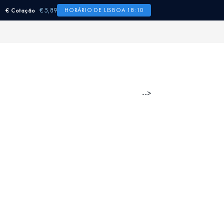
€ 5,89
HORÁRIO DE LISBOA 18:10
€ Cotação
-->