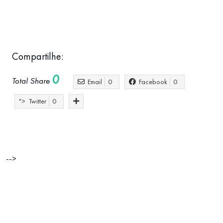
Compartilhe:
0
Total Share
Email
0
Facebook
0
">
Twitter
0
brasileiros em Portugal
morar em portugal
-->