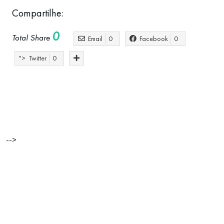
Compartilhe:
0
Total Share
Email
0
Facebook
0
">
Twitter
0
Acesso ao Mercado em Portugal
desafios
internacionalização
maior evento de conexão entre
Portugal
-->