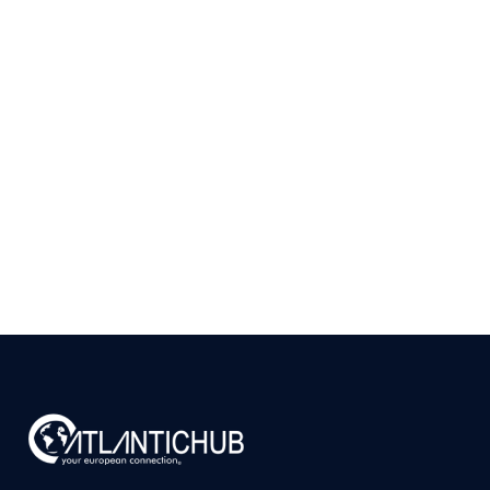
Como Validar se Existe
Mercado para seu
Produto em Portugal
Antes de Investir
9 de julho de 2026
Ler
arrow_right_alt
mais