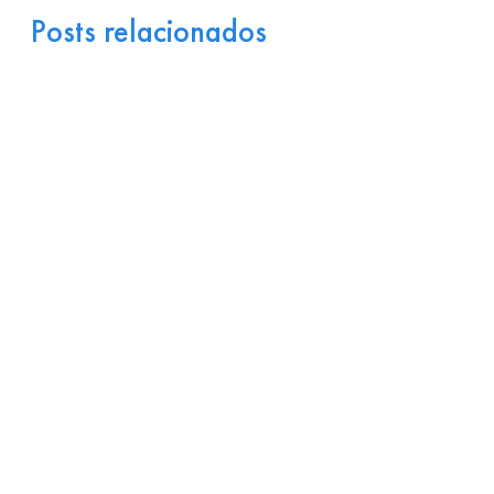
Posts relacionados
Portugal como Porta de
Entrada Industrial para a
Europa: Logística e
Incentivos
17 de julho de 2026
Ler
arrow_right_alt
mais
Por que Startups
Brasileiras de Software
Encontram Terreno Fértil
em Portugal?
15 de julho de 2026
Ler
arrow_right_alt
mais