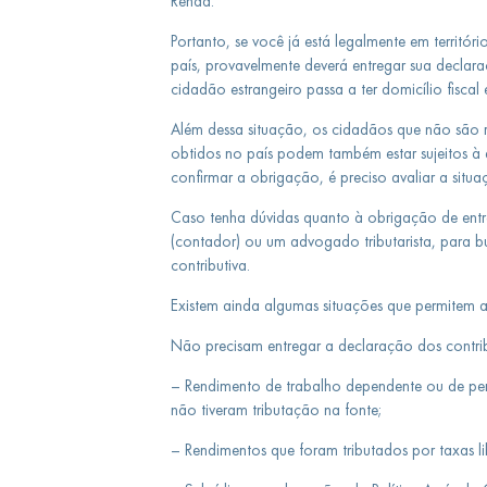
Renda.
Portanto, se você já está legalmente em territór
país, provavelmente deverá entregar sua declar
cidadão estrangeiro passa a ter domicílio fiscal
Além dessa situação, os cidadãos que não são r
obtidos no país podem também estar sujeitos à
confirmar a obrigação, é preciso avaliar a situa
Caso tenha dúvidas quanto à obrigação de entre
(contador) ou um advogado tributarista, para b
contributiva.
Existem ainda algumas situações que permitem 
Não precisam entregar a declaração dos contrib
– Rendimento de trabalho dependente ou de pen
não tiveram tributação na fonte;
– Rendimentos que foram tributados por taxas li