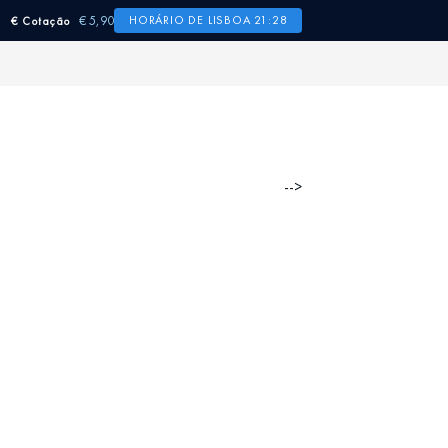
€ 5,90
HORÁRIO DE LISBOA 21:28
€ Cotação
-->