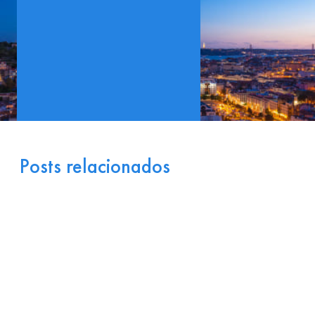
Posts relacionados
Portugal como Porta de
Entrada Industrial para a
Europa: Logística e
Incentivos
17 de julho de 2026
Ler
arrow_right_alt
mais