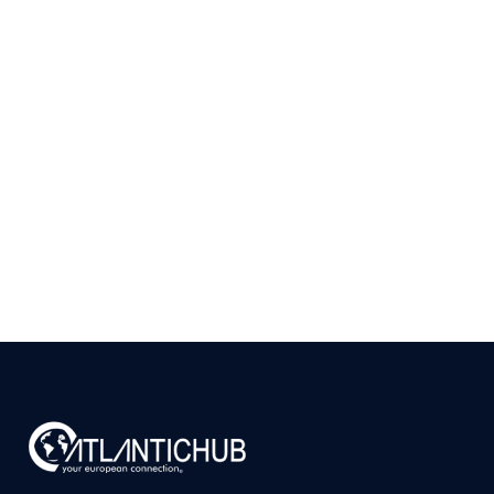
Como Validar se Existe
Mercado para seu
Produto em Portugal
Antes de Investir
9 de julho de 2026
Ler
arrow_right_alt
mais