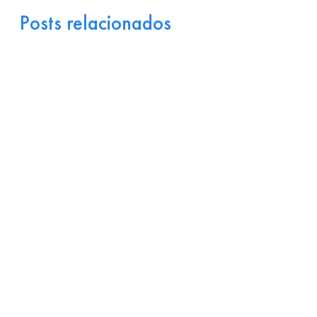
Posts relacionados
Portugal como Porta de
Entrada Industrial para a
Europa: Logística e
Incentivos
17 de julho de 2026
Ler
arrow_right_alt
mais
Por que Startups
Brasileiras de Software
Encontram Terreno Fértil
em Portugal?
15 de julho de 2026
Ler
arrow_right_alt
mais