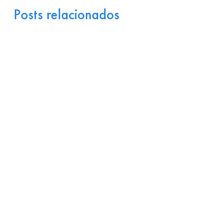
Posts relacionados
Portugal como Porta de
Entrada Industrial para a
Europa: Logística e
Incentivos
17 de julho de 2026
Ler
arrow_right_alt
mais
Por que Startups
Brasileiras de Software
Encontram Terreno Fértil
em Portugal?
15 de julho de 2026
Ler
arrow_right_alt
mais