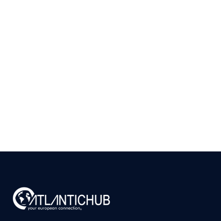
Como Validar se Existe
Mercado para seu
Produto em Portugal
Antes de Investir
9 de julho de 2026
Ler
arrow_right_alt
mais