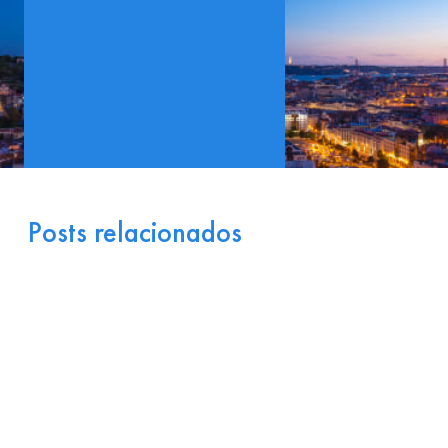
Posts relacionados
Portugal como Porta de
Entrada Industrial para a
Europa: Logística e
Incentivos
17 de julho de 2026
Ler
arrow_right_alt
mais