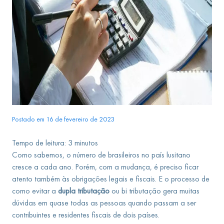
Postado em 16 de fevereiro de 2023
Tempo de leitura:
3
minutos
Como sabemos, o número de brasileiros no país lusitano
cresce a cada ano. Porém, com a mudança, é preciso ficar
atento também às obrigações legais e fiscais. E o processo de
como evitar a
dupla tributação
ou bi tributação gera muitas
dúvidas em quase todas as pessoas quando passam a ser
contribuintes e residentes fiscais de dois países.