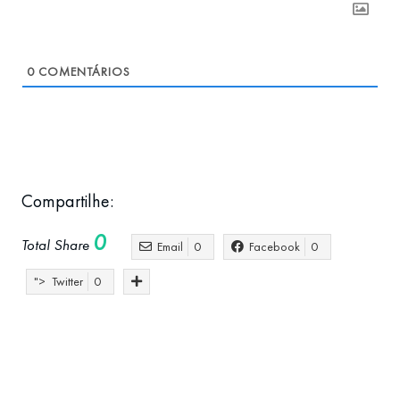
0
COMENTÁRIOS
Compartilhe:
0
Total Share
Email
0
Facebook
0
">
Twitter
0
empreender em portugal
evento
Internacionalização
Negócios