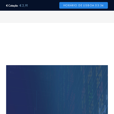
€ 5,91
HORÁRIO DE LISBOA 03:34
€ Cotação