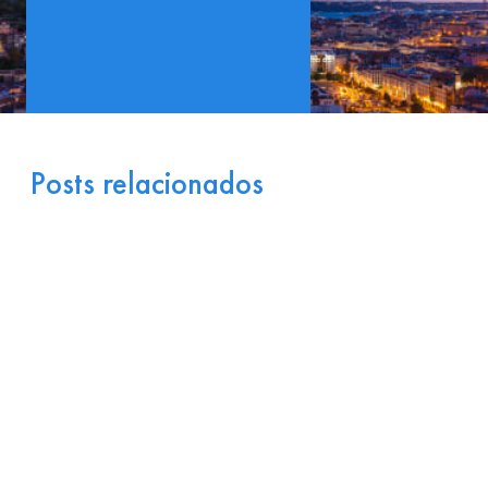
Posts relacionados
Portugal como Porta de
Entrada Industrial para a
Europa: Logística e
Incentivos
17 de julho de 2026
Ler
arrow_right_alt
mais
Por que Startups