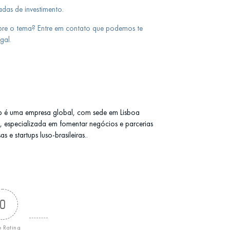
adas de investimento.
bre o tema? Entre em contato que podemos te
gal.
b é uma empresa global, com sede em Lisboa
l), especializada em fomentar negócios e parcerias
 e startups luso-brasileiras..
0
e Rating