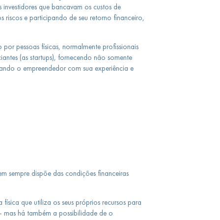
s investidores que bancavam os custos de
iscos e participando de seu retorno financeiro,
 por pessoas físicas, normalmente profissionais
iantes (as startups), fornecendo não somente
oiando o empreendedor com sua experiência e
m sempre dispõe das condições financeiras
ísica que utiliza os seus próprios recursos para
— mas há também a possibilidade de o