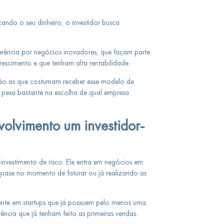
ando o seu dinheiro, o investidor busca
eferência por negócios inovadores, que façam parte
escimento e que tenham alta rentabilidade.
, são as que costumam receber esse modelo de
 pesa bastante na escolha de qual empresa
olvimento um investidor-
e investimento de risco. Ele entra em negócios em
 quase no momento de faturar ou já realizando as
mente em startups que já possuem pelo menos uma
ência que já tenham feito as primeiras vendas.